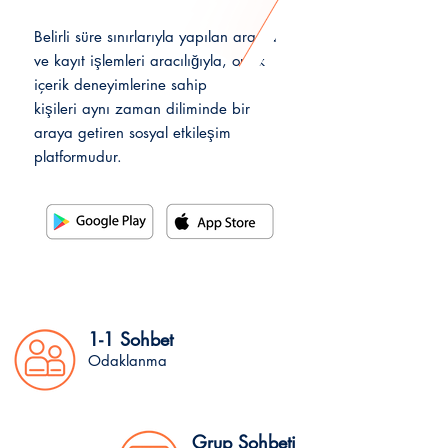
​Belirli süre sınırlarıyla yapılan arama
ve kayıt işlemleri
aracılı
ğıyla,
ortak
içerik
deneyimlerine sahip
kişileri
aynı
zaman
diliminde bir
araya getiren sosyal etkileşim
platformudur.
1-1 Sohbet
Odaklanma
Grup Sohbeti